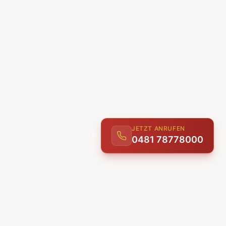
JETZT ANRUFEN
0481 78778000
ENTDECKEN
UNSERE LEISTUNGEN