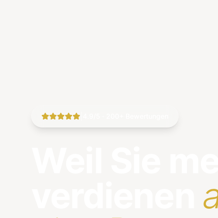
|
4.9/5 · 200+ Bewertungen
Weil Sie m
verdienen
a