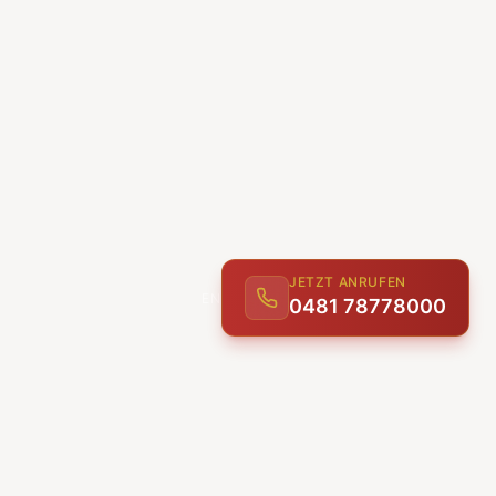
JETZT ANRUFEN
0481 78778000
ENTDECKEN
UNSERE LEISTUNGEN