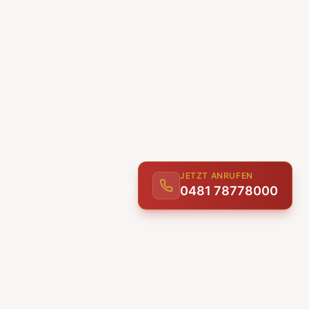
JETZT ANRUFEN
0481 78778000
ENTDECKEN
UNSERE LEISTUNGEN