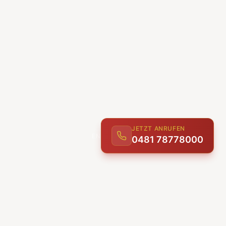
JETZT ANRUFEN
0481 78778000
ENTDECKEN
UNSERE LEISTUNGEN