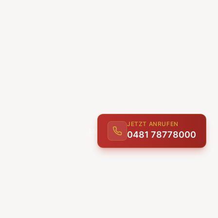
JETZT ANRUFEN
0481 78778000
ENTDECKEN
UNSERE LEISTUNGEN