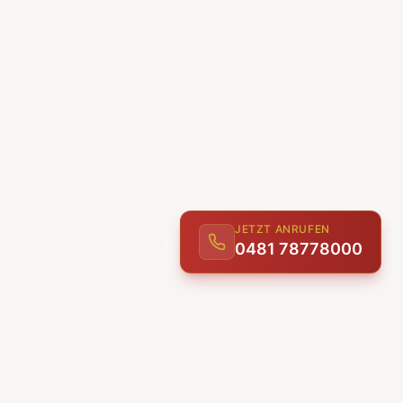
JETZT ANRUFEN
ENTDECKEN
0481 78778000
UNSERE LEISTUNGEN