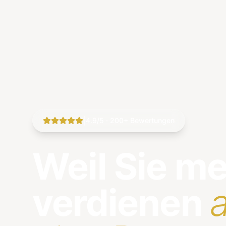
|
4.9/5 · 200+ Bewertungen
Weil Sie m
verdienen
a