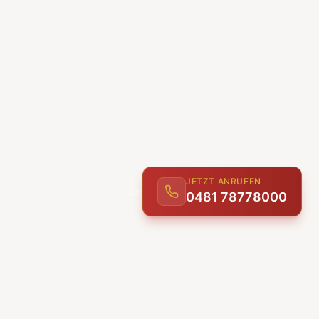
JETZT ANRUFEN
0481 78778000
ENTDECKEN
UNSERE LEISTUNGEN