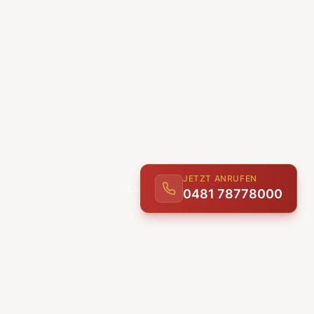
JETZT ANRUFEN
ENTDECKEN
0481 78778000
UNSERE LEISTUNGEN