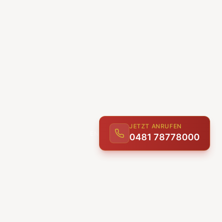
JETZT ANRUFEN
0481 78778000
ENTDECKEN
UNSERE LEISTUNGEN