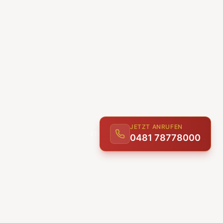
JETZT ANRUFEN
0481 78778000
ENTDECKEN
UNSERE LEISTUNGEN