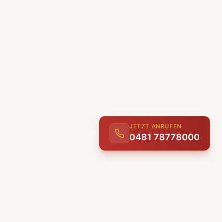
JETZT ANRUFEN
0481 78778000
ENTDECKEN
UNSERE LEISTUNGEN