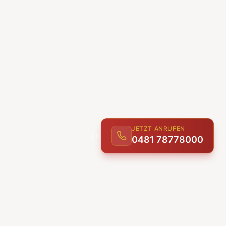
JETZT ANRUFEN
0481 78778000
ENTDECKEN
UNSERE LEISTUNGEN