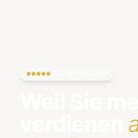
|
4.9/5 · 200+ Bewertungen
Weil Sie m
verdienen
a