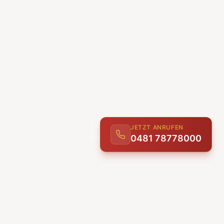
JETZT ANRUFEN
ENTDECKEN
0481 78778000
UNSERE LEISTUNGEN