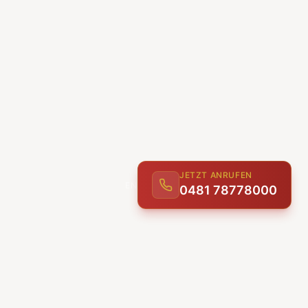
JETZT ANRUFEN
0481 78778000
ENTDECKEN
UNSERE LEISTUNGEN