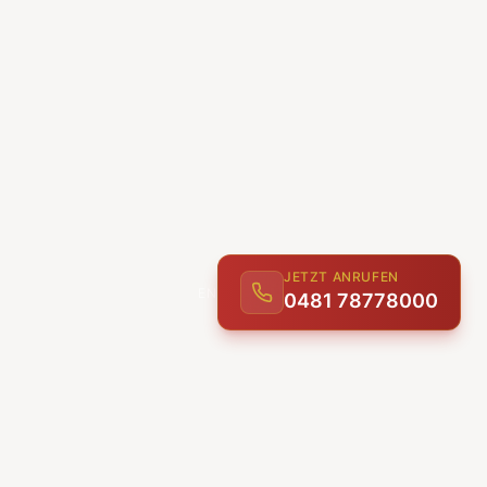
JETZT ANRUFEN
0481 78778000
ENTDECKEN
UNSERE LEISTUNGEN