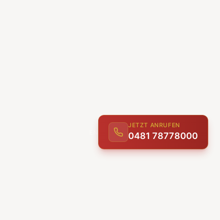
JETZT ANRUFEN
0481 78778000
ENTDECKEN
UNSERE LEISTUNGEN