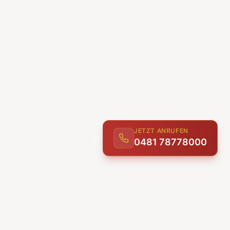
JETZT ANRUFEN
0481 78778000
ENTDECKEN
UNSERE LEISTUNGEN