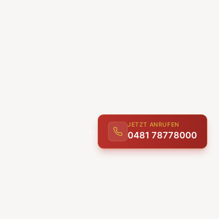
JETZT ANRUFEN
0481 78778000
ENTDECKEN
UNSERE LEISTUNGEN