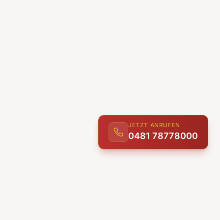
JETZT ANRUFEN
0481 78778000
ENTDECKEN
UNSERE LEISTUNGEN