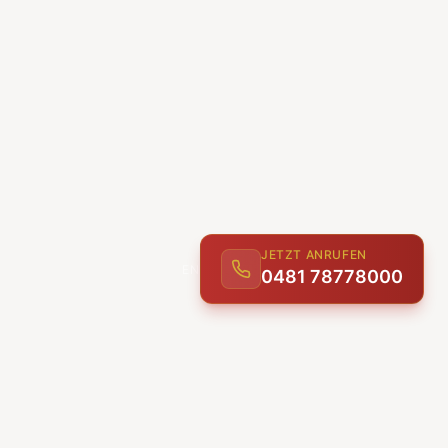
JETZT ANRUFEN
0481 78778000
ENTDECKEN
UNSERE LEISTUNGEN