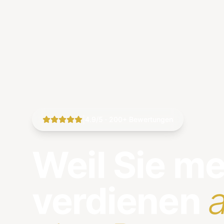
|
4.9/5 · 200+ Bewertungen
Weil Sie m
verdienen
a