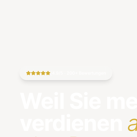
|
4.9/5 · 200+ Bewertungen
Weil Sie m
verdienen
a