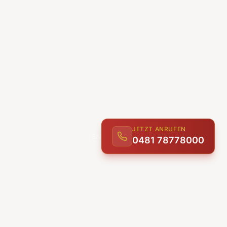
JETZT ANRUFEN
0481 78778000
ENTDECKEN
UNSERE LEISTUNGEN