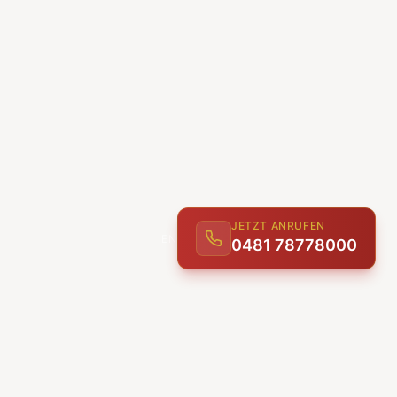
JETZT ANRUFEN
0481 78778000
ENTDECKEN
UNSERE LEISTUNGEN