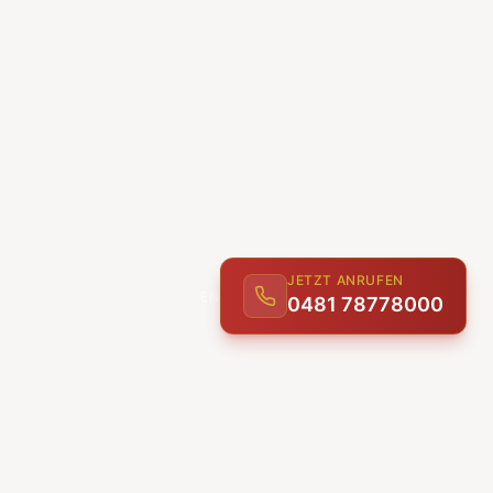
JETZT ANRUFEN
0481 78778000
ENTDECKEN
UNSERE LEISTUNGEN