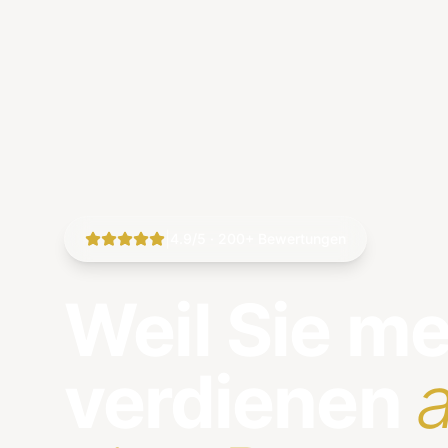
|
4.9/5 · 200+ Bewertungen
Weil Sie m
verdienen
a