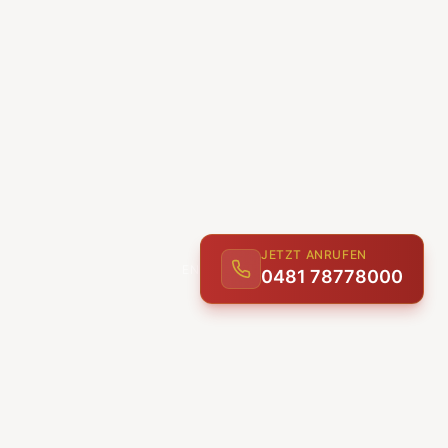
JETZT ANRUFEN
0481 78778000
ENTDECKEN
UNSERE LEISTUNGEN