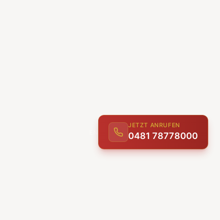
JETZT ANRUFEN
0481 78778000
ENTDECKEN
UNSERE LEISTUNGEN