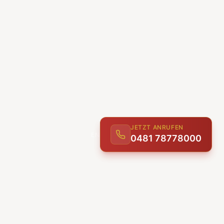
JETZT ANRUFEN
0481 78778000
ENTDECKEN
UNSERE LEISTUNGEN