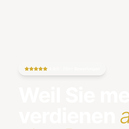
|
4.9/5 · 200+ Bewertungen
Weil Sie m
verdienen
a